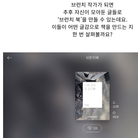
브런치
작가가
되면
추후
자신이
모아둔
글들로
‘
브런치
북
’
을
만들
수
있는데요
.
이들이
어떤
글감으로
책을
만드는 지
한 번
살펴볼까요
?