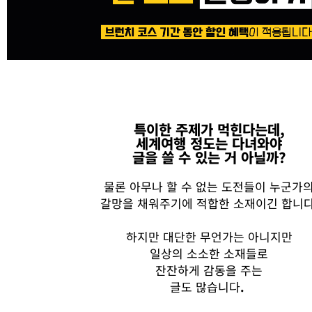
특이한 주제가 먹힌다는데,
세계여행 정도는 다녀와야
글을 쓸 수 있는 거 아닐까?
물론
아무나
할
수
없는
도전들이
누군가
갈망을
채워주기에
적합한
소재이긴
합니
하지만
대단한
무언가는
아니지만
일상의
소소한
소
재들로
잔잔하게
감동을
주는
글도
많습니다
.