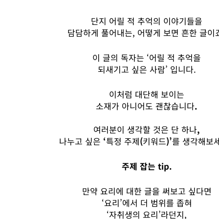
단지
어릴 적
추억의
이야기들을
담담하게
풀어내는, 어떻게 보면
흔한
글이
이
글의
독자는
‘
어릴 적
추억을
되새기고
싶은
사람
’
입니다
.
이처럼
대단해 보이는
소재가
아니어도
괜찮습니다
.
여러분이
생각할
것은
단
하나
,
나누고
싶은
‘
특정
주제
(
키워드
)’
를
생각해보
주제
잡는
tip.
만약
요리에
대한
글을
써보고
싶다면
‘
요리
’
에서
더
범위를
좁혀
‘
자취생의
요리
’
라던지,