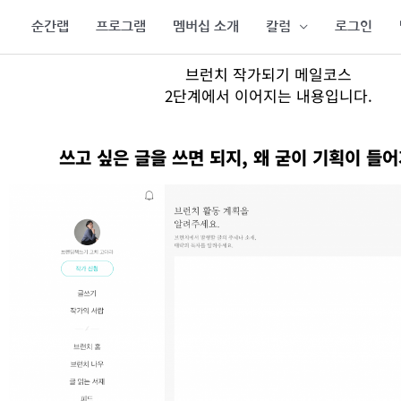
콘
순간랩
프로그램
멤버십 소개
칼럼
로그인
텐
츠
브런치 작가되기 메일코스
로
2단계에서 이어지는 내용입니다.
건
너
뛰
쓰고 싶은 글을 쓰면 되지, 왜 굳이 기획이 들
기