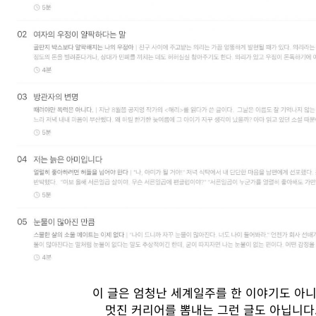
이
글은
엄청난
세계일주를
한
이야기도
아
멋진
커리어를
뽐내는
그런
글도
아닙니다