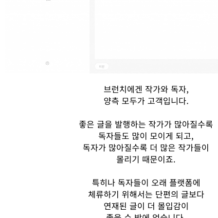
브런치에겐
작가와
독자
,
양측
모두가
고객입니다
.
좋은
글을
발행하는
작가가
많아질수록
독자들도
많이
모이게
되고
,
독자가
많아질
수록
더
많은
작가들이
몰리기
때문이죠
.
특히나
독자들이
오래
플랫폼에
체류하기
위해서는
단편의
글보다
연재된
글이
더
몰입감이
좋을 수
밖에
없습니다
.