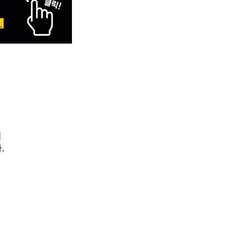
의
다
.