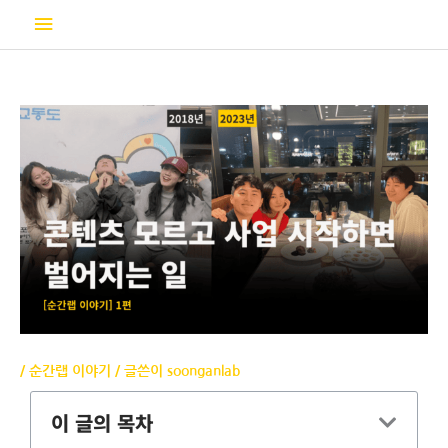
콘
메
텐
츠
인
로
건
메
너
뛰
뉴
기
/
순간랩 이야기
/ 글쓴이
soonganlab
이 글의 목차