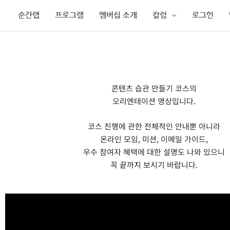
콘
순간랩
프로그램
멤버십 소개
칼럼
로그인
텐
츠
로
건
너
뛰
콘텐츠 습관 만들기 코스의
기
오리엔테이션 영상입니다.
코스 진행에 관한 전체적인 안내뿐 아니라
온라인 모임, 미션, 이메일 가이드,
우수 참여자 혜택에 대한 설명도 나와 있으니
꼭 끝까지 보시기 바랍니다.