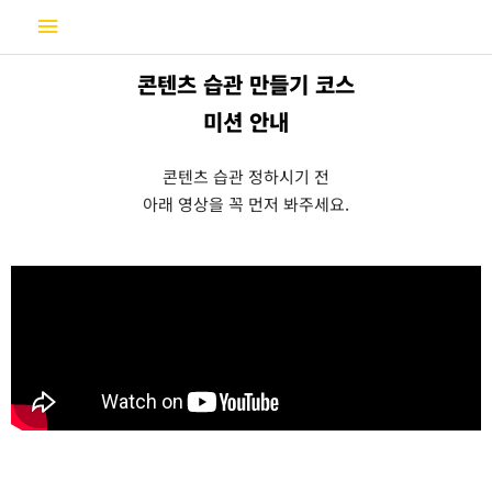
콘
메
텐
츠
인
콘텐츠 습관 만들기 코스
로
건
메
미션 안내
너
뛰
뉴
콘텐츠 습관 정하시기 전
기
아래 영상을 꼭 먼저 봐주세요.