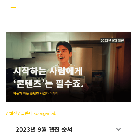
콘
메
텐
츠
인
로
건
메
너
뛰
뉴
기
/
웹진
/ 글쓴이
soonganlab
2023년 9월 웹진 순서