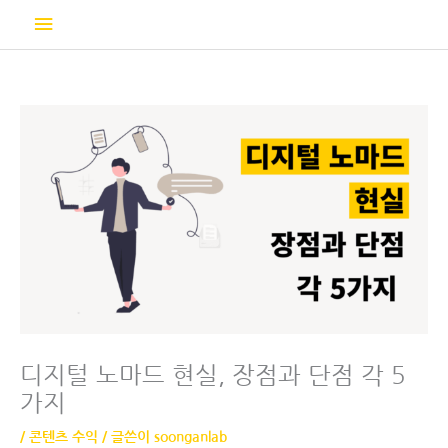
콘
메
텐
츠
인
로
건
메
너
뛰
뉴
기
디지털 노마드 현실, 장점과 단점 각 5
가지
/
콘텐츠 수익
/ 글쓴이
soonganlab